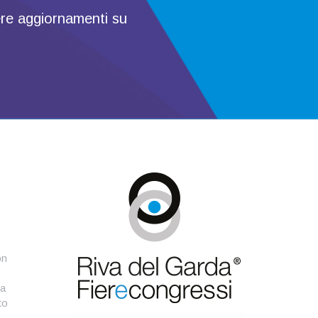
evere aggiornamenti su
on
ca
to