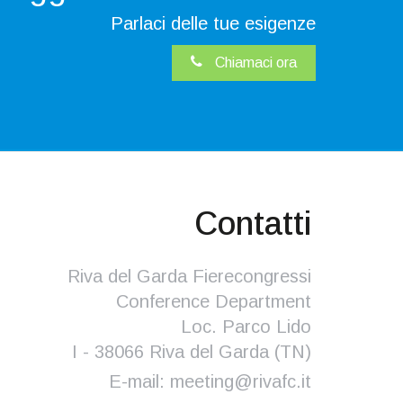
Parlaci delle tue esigenze
Chiamaci ora
Contatti
Riva del Garda Fierecongressi
Conference Department
Loc. Parco Lido
I - 38066 Riva del Garda (TN)
E-mail:
meeting@rivafc.it