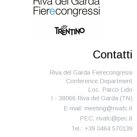
Contatti
Riva del Garda Fierecongressi
Conference Department
Loc. Parco Lido
I - 38066 Riva del Garda (TN)
E-mail:
meeting@rivafc.it
PEC:
rivafc@pec.it
Tel.:
+39 0464 570139