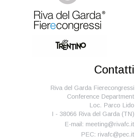
Contatti
Riva del Garda Fierecongressi
Conference Department
Loc. Parco Lido
I - 38066 Riva del Garda (TN)
E-mail:
meeting@rivafc.it
PEC:
rivafc@pec.it