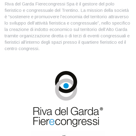
Riva del Garda Fierecongressi Spa è il gestore del polo
fieristico e congressuale del Trentino. La mission della società
è “sostenere e promuovere l’economia del territorio attraverso
lo sviluppo dell’attività fieristica e congressuale”, nello specifico
la creazione di indotto economico sul territorio dell’Alto Garda
tramite organizzazione diretta o di terzi di eventi congressuali e
fieristici all’interno degli spazi presso il quartiere fieristico ed il
centro congressi.