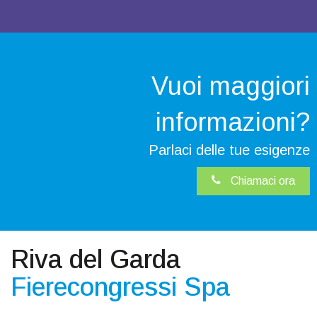
Vuoi maggiori
informazioni?
Parlaci delle tue esigenze
Chiamaci ora
Riva del Garda
Fierecongressi Spa