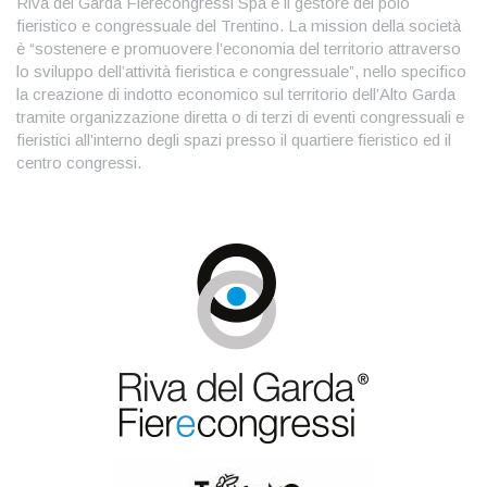
Riva del Garda Fierecongressi Spa è il gestore del polo
fieristico e congressuale del Trentino. La mission della società
è “sostenere e promuovere l’economia del territorio attraverso
lo sviluppo dell’attività fieristica e congressuale”, nello specifico
la creazione di indotto economico sul territorio dell’Alto Garda
tramite organizzazione diretta o di terzi di eventi congressuali e
fieristici all’interno degli spazi presso il quartiere fieristico ed il
centro congressi.