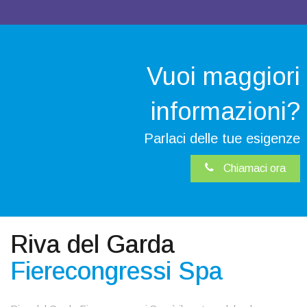
Vuoi maggiori
informazioni?
Parlaci delle tue esigenze
Chiamaci ora
Riva del Garda
Fierecongressi Spa