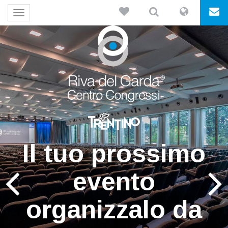
Toggle
navigation
L'unica location
Il tuo prossimo
direttamente sul
evento
organizzalo da
Lago di Garda