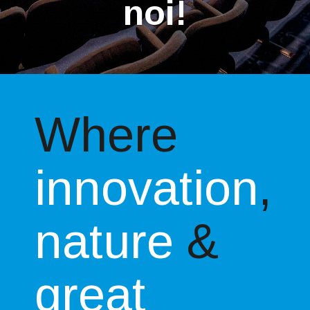
noi!
Where
innovation
,
nature
&
great